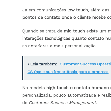
Já em comunicações
low touch,
além das
pontos de contato onde o cliente recebe
Quando se trata de
mid touch
existe um m
interações tecnológicas quanto contato 
as anteriores e mais personalização.
• Leia também:
Customer Success Operati
CS Ops e sua importância para a empresa
No modelo
high touch o contato humano é
personalizada, pouco automatizada e realiz
de
Customer Success Management
.