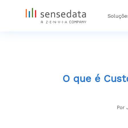
Skip
to
Soluçõe
main
content
O que é Cust
By