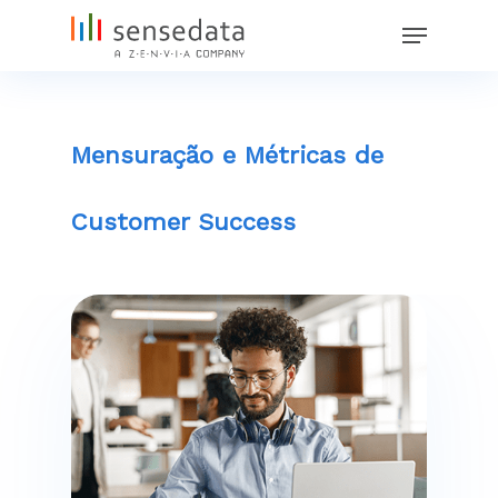
Skip
Menu
to
main
content
Mensuração e Métricas de
Customer Success