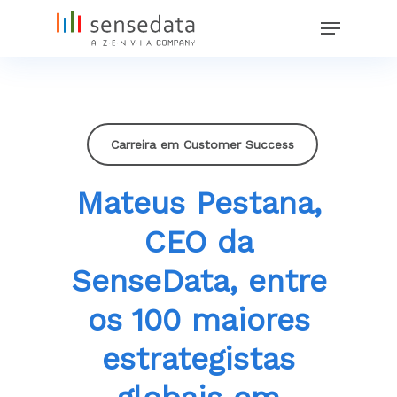
Skip
Menu
to
main
content
Carreira em Customer Success
Mateus Pestana,
CEO da
SenseData, entre
os 100 maiores
estrategistas